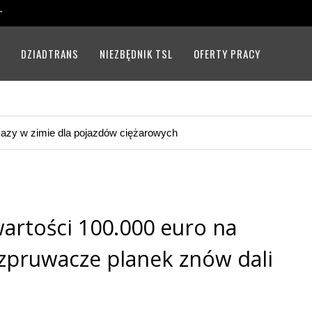
T
U
DZIADTRANS
NIEZBĘDNIK TSL
OFERTY PRACY
Telematyka transportu
 Niemiec: „60 centów więcej za litr Diesla” – efekt nowego Program
wartości 100.000 euro na
ozpruwacze planek znów dali