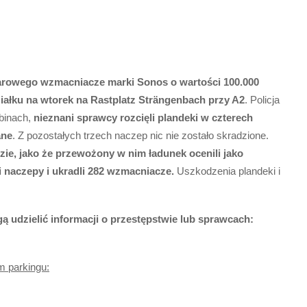
żarowego wzmacniacze marki Sonos o wartości 100.000
iałku na wtorek na Rastplatz Strängenbach przy A2
. Policja
abinach,
nieznani sprawcy rozcięli plandeki w czterech
ane
. Z pozostałych trzech naczep nic nie zostało skradzione.
ie, jako że przewożony w nim ładunek ocenili jako
i naczepy i ukradli 282 wzmacniacze.
Uszkodzenia plandeki i
ą udzielić informacji o przestępstwie lub sprawcach:
m parkingu: