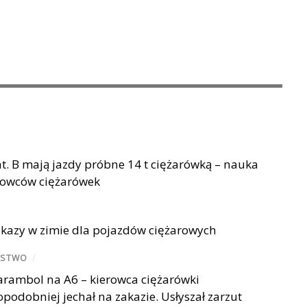
t. B mają jazdy próbne 14 t ciężarówką – nauka
rowców ciężarówek
kazy w zimie dla pojazdów ciężarowych
ŃSTWO
/
karambol na A6 – kierowca ciężarówki
odobniej jechał na zakazie. Usłyszał zarzut