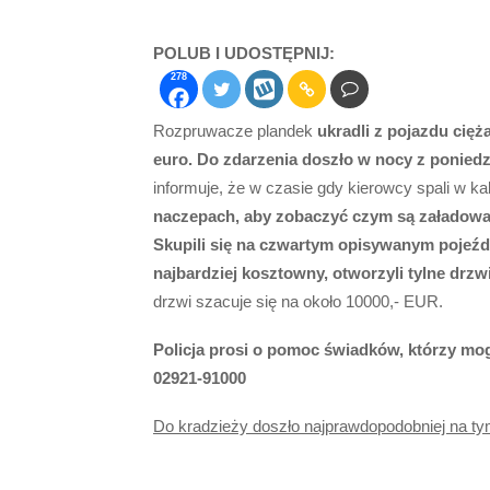
POLUB I UDOSTĘPNIJ:
278
Rozpruwacze plandek
ukradli z pojazdu cię
euro. Do zdarzenia doszło w nocy z poniedz
informuje, że w czasie gdy kierowcy spali w k
naczepach, aby zobaczyć czym są załadow
Skupili się na czwartym opisywanym pojeźdz
najbardziej kosztowny, otworzyli tylne drzw
drzwi szacuje się na około 10000,- EUR.
Policja prosi o pomoc świadków, którzy mog
02921-91000
Do kradzieży doszło najprawdopodobniej na ty