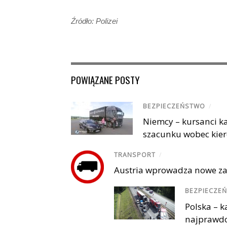
Źródło: Polizei
POWIĄZANE POSTY
BEZPIECZEŃSTWO
/
Niemcy – kursanci ka
szacunku wobec kie
TRANSPORT
/
Austria wprowadza nowe za
BEZPIECZE
Polska – 
najprawdop