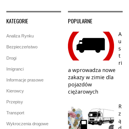
KATEGORIE
POPULARNE
A
Analiza Rynku
u
Bezpieczeństwo
s
t
Drogi
ri
Imigranci
a wprowadza nowe
zakazy w zimie dla
Informacje prasowe
pojazdów
ciężarowych
Kierowcy
Przepisy
R
z
Transport
ą
Wykroczenia drogowe
d