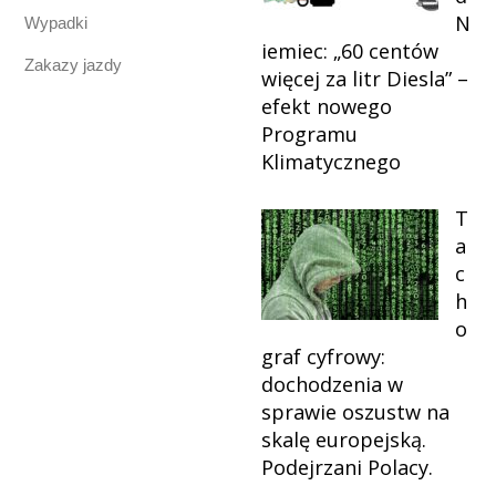
N
Wypadki
iemiec: „60 centów
Zakazy jazdy
więcej za litr Diesla” –
efekt nowego
Programu
Klimatycznego
T
a
c
h
o
graf cyfrowy:
dochodzenia w
sprawie oszustw na
skalę europejską.
Podejrzani Polacy.