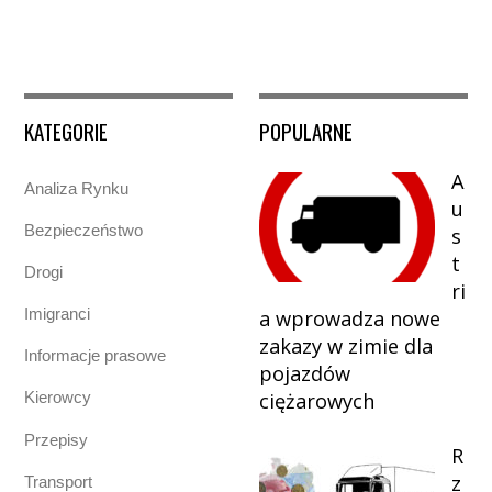
KATEGORIE
POPULARNE
A
Analiza Rynku
u
Bezpieczeństwo
s
t
Drogi
ri
Imigranci
a wprowadza nowe
zakazy w zimie dla
Informacje prasowe
pojazdów
ciężarowych
Kierowcy
Przepisy
R
z
Transport