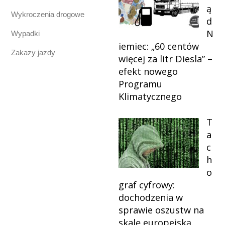
ą
Wykroczenia drogowe
d
N
Wypadki
iemiec: „60 centów
Zakazy jazdy
więcej za litr Diesla” –
efekt nowego
Programu
Klimatycznego
T
a
c
h
o
graf cyfrowy:
dochodzenia w
sprawie oszustw na
skalę europejską.