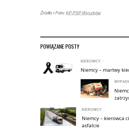
Źródło i Foto:
KP PSP Wyszków
POWIĄZANE POSTY
KIEROWCY
/
Niemcy – martwy kie
WYPAD
Niemcy
zatrzy
KIEROWCY
/
Niemcy – kierowca c
asfalcie