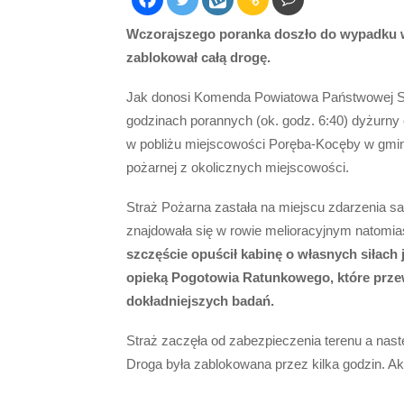
Wczorajszego poranka doszło do wypadku w 
zablokował całą drogę.
Jak donosi Komenda Powiatowa Państwowej St
godzinach porannych (ok. godz. 6:40) dyżurn
w pobliżu miejscowości Poręba-Kocęby w gmin
pożarnej z okolicznych miejscowości.
Straż Pożarna zastała na miejscu zdarzenia 
znajdowała się w rowie melioracyjnym natomia
szczęście opuścił kabinę o własnych siłach 
opieką Pogotowia Ratunkowego, które prze
dokładniejszych badań.
Straż zaczęła od zabezpieczenia terenu a nas
Droga była zablokowana przez kilka godzin. Ak