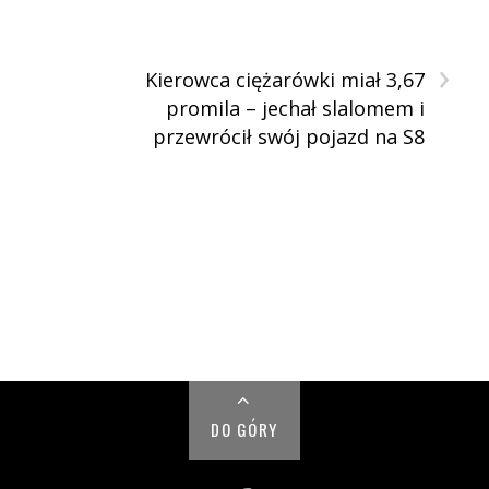
›
Kierowca ciężarówki miał 3,67
promila – jechał slalomem i
przewrócił swój pojazd na S8
DO GÓRY