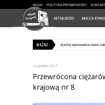
MISJA
POLITYKA PRYWATNOŚCI
KONTAK
AKTUALNOŚCI
ANALIZA RYNK
WAŻNE
Rząd Niemiec: „60 centów w
10 grudnia 2017
Przewrócona ciężaró
krajową nr 8