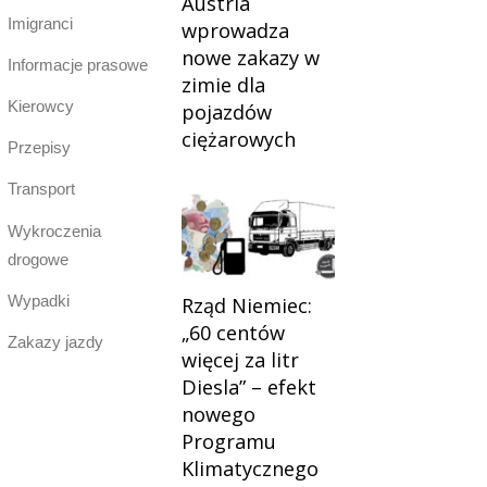
Austria
Imigranci
wprowadza
nowe zakazy w
Informacje prasowe
zimie dla
Kierowcy
pojazdów
ciężarowych
Przepisy
Transport
Wykroczenia
drogowe
Wypadki
Rząd Niemiec:
„60 centów
Zakazy jazdy
więcej za litr
Diesla” – efekt
nowego
Programu
Klimatycznego