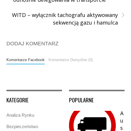
›
WITD – wyłącznik tachografu aktywowany
sekwencją gazu i hamulca
DODAJ KOMENTARZ
Komentarze Facebook
Komentarze Domyślne (0)
KATEGORIE
POPULARNE
A
Analiza Rynku
u
Bezpieczeństwo
s