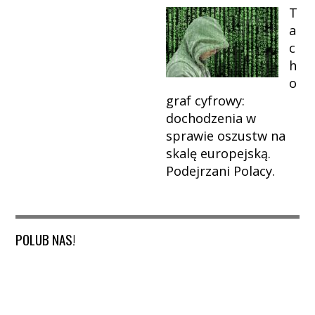
T
a
c
h
o
graf cyfrowy:
dochodzenia w
sprawie oszustw na
skalę europejską.
Podejrzani Polacy.
POLUB NAS!