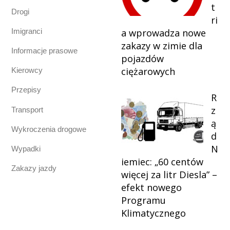
t
Drogi
ri
Imigranci
a wprowadza nowe
zakazy w zimie dla
Informacje prasowe
pojazdów
ciężarowych
Kierowcy
Przepisy
R
z
Transport
ą
Wykroczenia drogowe
d
N
Wypadki
iemiec: „60 centów
Zakazy jazdy
więcej za litr Diesla” –
efekt nowego
Programu
Klimatycznego