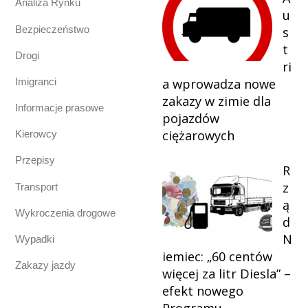
Analiza Rynku
u
Bezpieczeństwo
s
t
Drogi
ri
Imigranci
a wprowadza nowe
zakazy w zimie dla
Informacje prasowe
pojazdów
ciężarowych
Kierowcy
Przepisy
R
z
Transport
ą
Wykroczenia drogowe
d
N
Wypadki
iemiec: „60 centów
Zakazy jazdy
więcej za litr Diesla” –
efekt nowego