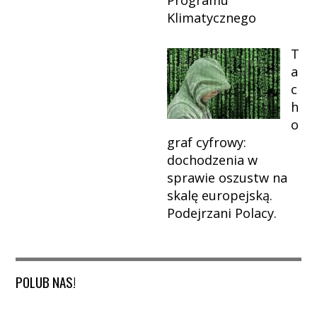
Programu
Klimatycznego
T
a
c
h
o
graf cyfrowy:
dochodzenia w
sprawie oszustw na
skalę europejską.
Podejrzani Polacy.
POLUB NAS!