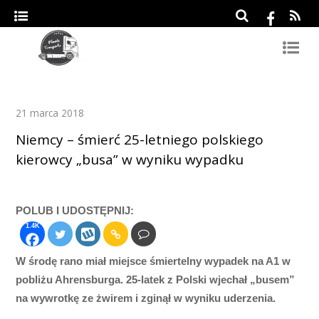
21 marca 2018
Niemcy – śmierć 25-letniego polskiego
kierowcy „busa” w wyniku wypadku
POLUB I UDOSTĘPNIJ:
1.4K
W środę rano miał miejsce śmiertelny wypadek na A1 w
pobliżu Ahrensburga. 25-latek z Polski wjechał „busem”
na wywrotkę ze żwirem i zginął w wyniku uderzenia.