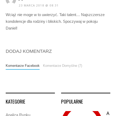
23 MARCA 2018 @ 08:31
Wciąż nie moge w to uwierzyć. Taki talent… Najszczersze
kondolencje dla rodziny i bliskich. Spoczywaj w pokoju
Daniel!
DODAJ KOMENTARZ
Komentarze Facebook
Komentarze Domyślne (7)
KATEGORIE
POPULARNE
A
Analiza Rynku