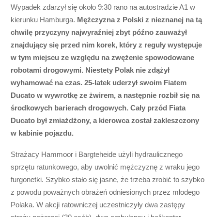
Wypadek zdarzył się około 9:30 rano na autostradzie A1 w
kierunku Hamburga.
Mężczyzna z Polski z nieznanej na tą
chwilę przyczyny najwyraźniej zbyt późno zauważył
znajdujący się przed nim korek, który z reguły występuje
w tym miejscu ze względu na zwężenie spowodowane
robotami drogowymi. Niestety Polak nie zdążył
wyhamować na czas. 25-latek uderzył swoim Fiatem
Ducato w wywrotkę ze żwirem, a następnie rozbił się na
środkowych barierach drogowych. Cały przód Fiata
Ducato był zmiażdżony, a kierowca został zakleszczony
w kabinie pojazdu.
Strażacy Hammoor i Bargteheide użyli hydraulicznego
sprzętu ratunkowego, aby uwolnić mężczyznę z wraku jego
furgonetki. Szybko stało się jasne, że trzeba zrobić to szybko
z powodu poważnych obrażeń odniesionych przez młodego
Polaka. W akcji ratowniczej uczestniczyły dwa zastępy