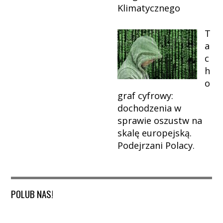
Klimatycznego
T
a
c
h
o
graf cyfrowy:
dochodzenia w
sprawie oszustw na
skalę europejską.
Podejrzani Polacy.
POLUB NAS!