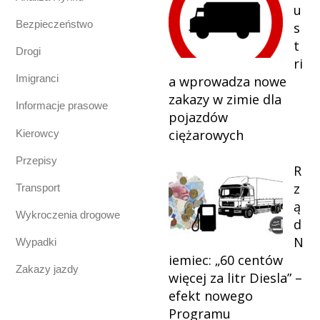
u
Bezpieczeństwo
s
t
Drogi
ri
Imigranci
a wprowadza nowe
zakazy w zimie dla
Informacje prasowe
pojazdów
ciężarowych
Kierowcy
Przepisy
R
z
Transport
ą
Wykroczenia drogowe
d
N
Wypadki
iemiec: „60 centów
Zakazy jazdy
więcej za litr Diesla” –
efekt nowego
Programu