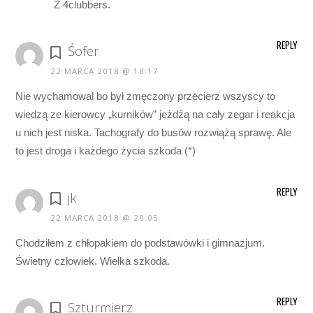
Z 4clubbers.
REPLY
Śofer
22 MARCA 2018 @ 18:17
Nie wychamowal bo był zmęczony przecierz wszyscy to
wiedzą ze kierowcy „kurników” jeżdżą na cały zegar i reakcja
u nich jest niska. Tachografy do busów rozwiążą sprawę. Ale
to jest droga i każdego życia szkoda (*)
REPLY
jk
22 MARCA 2018 @ 20:05
Chodziłem z chłopakiem do podstawówki i gimnazjum.
Świetny człowiek. Wielka szkoda.
REPLY
Szturmierz