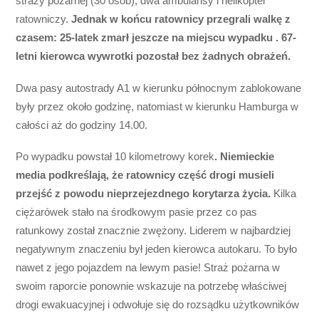
straży pożarnej (30 osób), dwa ambulansy i helikopter
ratowniczy.
Jednak w końcu ratownicy przegrali walkę z
czasem: 25-latek zmarł jeszcze na miejscu wypadku . 67-
letni kierowca wywrotki pozostał bez żadnych obrażeń.
Dwa pasy autostrady A1 w kierunku północnym zablokowane
były przez około godzinę, natomiast w kierunku Hamburga w
całości aż do godziny 14.00.
Po wypadku powstał 10 kilometrowy korek
. Niemieckie
media podkreślają, że ratownicy część drogi musieli
przejść z powodu nieprzejezdnego korytarza życia.
Kilka
ciężarówek stało na środkowym pasie przez co pas
ratunkowy został znacznie zwężony. Liderem w najbardziej
negatywnym znaczeniu był jeden kierowca autokaru. To było
nawet z jego pojazdem na lewym pasie! Straż pożarna w
swoim raporcie ponownie wskazuje na potrzebę właściwej
drogi ewakuacyjnej i odwołuje się do rozsądku użytkowników