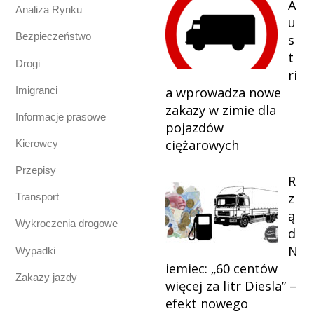
A
Analiza Rynku
u
Bezpieczeństwo
s
t
Drogi
ri
Imigranci
a wprowadza nowe
zakazy w zimie dla
Informacje prasowe
pojazdów
ciężarowych
Kierowcy
Przepisy
R
z
Transport
ą
Wykroczenia drogowe
d
N
Wypadki
iemiec: „60 centów
Zakazy jazdy
więcej za litr Diesla” –
efekt nowego