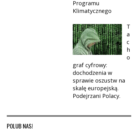
Programu
Klimatycznego
T
a
c
h
o
graf cyfrowy:
dochodzenia w
sprawie oszustw na
skalę europejską.
Podejrzani Polacy.
POLUB NAS!