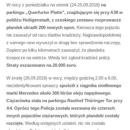
W nocy z poniedziałku na wtorek (24-25.09.2018)
na
parkingu „Querfurter Platte”, znajdującym się przy A38 w
pobliżu Heiligenstadt, z czeskiego zestawu rozpruwacze
plandek ukradli 200 nowych opon.
Kierowca tego pojazdu
nie zauważył od razu śladów kradzieży. Najprawdopodobniej
z samego rano wyruszył w drogę bez sprawdzenia naczepy.
Dopiero po kilku kilometrach zauważył, że plandeka
trzepocze na wietrze. Wtedy też zgłosił kradzież policji.
Straty oszacowano na 20.000 euro.
W środę (26.09.2018) w nocy, między godziną 2.00 a 6.00,
niezidentyfikowani sprawcy
spuścili z ciągnika siodłowego
marki Mercedes około 300 litrów oleju napędowego.
Ciężarówka stała na parkingu Rasthof Thüringer Tor przy
A4. Oprócz tego Policja została wezwana do czterech
innych pojazdów ciężarowych, których plandeki zostały
rozcięte.
Według wstępnych ustaleń, nic nie zostało