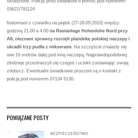
skradzione. Policja prosi świadków o pomoc pod numerem:
03621/781124
Natomiast z czwartku na piątek (27-28.09.2018) między
godziną 21.00 a 4.00
na Rastanlage Hohenlohe Nord przy
A6, nieznani sprawcy rozcięli plandekę polskiej naczepy i
ukradli trzy pudła z mikserami.
Na szczęście znalazły się
one 10 metrów dalej pod inną naczepą. Najprawdopodobniej
złodzieje przestraszyli się czegoś i uciekli zostawiając swoją
zdobycz. Ewentualni świadkowie proszeni są o kontakt z
policją pod numerem 07134 5130.
POWIĄZANE POSTY
BEZPIECZEŃSTWO
/