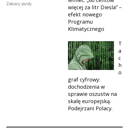
iemiec: „60 centów
Zakazy jazdy
więcej za litr Diesla” –
efekt nowego
Programu
Klimatycznego
T
a
c
h
o
graf cyfrowy:
dochodzenia w
sprawie oszustw na
skalę europejską.
Podejrzani Polacy.