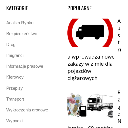
KATEGORIE
POPULARNE
A
Analiza Rynku
u
Bezpieczeństwo
s
t
Drogi
ri
Imigranci
a wprowadza nowe
zakazy w zimie dla
Informacje prasowe
pojazdów
ciężarowych
Kierowcy
Przepisy
R
z
Transport
ą
Wykroczenia drogowe
d
N
Wypadki