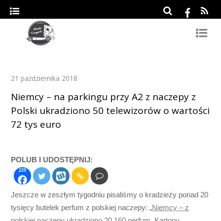
21 października 2018
Niemcy – na parkingu przy A2 z naczepy z
Polski ukradziono 50 telewizorów o wartości
72 tys euro
POLUB I UDOSTĘPNIJ:
229
Jeszcze w zeszłym tygodniu pisaliśmy o kradzieży ponad 20
tysięcy butelek perfum z polskiej naczepy: „
Niemcy – z
polskiej naczepy ukradziono 20 160 perfum. Kartony