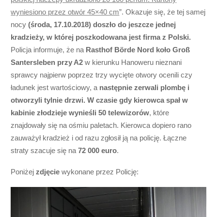
wyniesiono przez otwór 45×40 cm
”. Okazuje się, że tej samej
nocy
(środa, 17.10.2018) doszło do jeszcze jednej
kradzieży, w której poszkodowana jest firma z Polski.
Policja informuje, że na
Rasthof Börde Nord koło Groß
Santersleben przy A2
w kierunku Hanoweru nieznani
sprawcy najpierw poprzez trzy wycięte otwory ocenili czy
ładunek jest wartościowy, a
następnie zerwali plombę i
otworzyli tylnie drzwi. W czasie gdy kierowca spał w
kabinie złodzieje wynieśli 50 telewizorów
, które
znajdowały się na ośmiu paletach. Kierowca dopiero rano
zauważył kradzież i od razu zgłosił ją na policję. Łączne
straty szacuje się na
72 000 euro
.
Poniżej
zdjęcie
wykonane przez Policję: