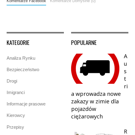
Komentarze Facebook
Komentarze Domyślne (0)
KATEGORIE
POPULARNE
A
Analiza Rynku
u
Bezpieczeństwo
s
t
Drogi
ri
Imigranci
a wprowadza nowe
zakazy w zimie dla
Informacje prasowe
pojazdów
ciężarowych
Kierowcy
Przepisy
R