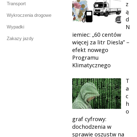
z
Transport
ą
Wykroczenia drogowe
d
N
Wypadki
iemiec: „60 centów
Zakazy jazdy
więcej za litr Diesla” –
efekt nowego
Programu
Klimatycznego
T
a
c
h
o
graf cyfrowy:
dochodzenia w
sprawie oszustw na