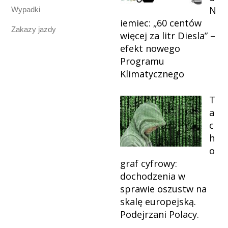
N
Wypadki
iemiec: „60 centów
Zakazy jazdy
więcej za litr Diesla” –
efekt nowego
Programu
Klimatycznego
T
a
c
h
o
graf cyfrowy:
dochodzenia w
sprawie oszustw na
skalę europejską.
Podejrzani Polacy.