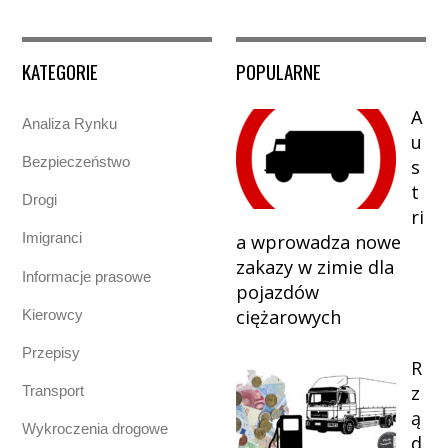
KATEGORIE
POPULARNE
A
Analiza Rynku
u
Bezpieczeństwo
s
t
Drogi
ri
Imigranci
a wprowadza nowe
zakazy w zimie dla
Informacje prasowe
pojazdów
ciężarowych
Kierowcy
Przepisy
R
z
Transport
ą
Wykroczenia drogowe
d