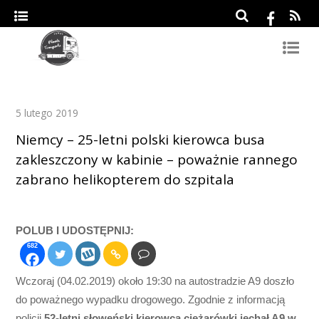
5 lutego 2019
Niemcy – 25-letni polski kierowca busa
zakleszczony w kabinie – poważnie rannego
zabrano helikopterem do szpitala
POLUB I UDOSTĘPNIJ:
682
Wczoraj (04.02.2019) około 19:30 na autostradzie A9 doszło
do poważnego wypadku drogowego. Zgodnie z informacją
policji
52-letni słoweński kierowca ciężarówki jechał A9 w