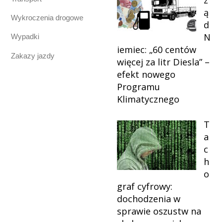
ą
Wykroczenia drogowe
d
N
Wypadki
iemiec: „60 centów
Zakazy jazdy
więcej za litr Diesla” –
efekt nowego
Programu
Klimatycznego
T
a
c
h
o
graf cyfrowy:
dochodzenia w
sprawie oszustw na