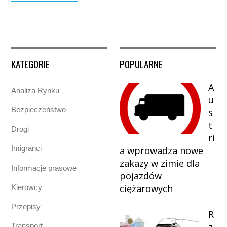
KATEGORIE
POPULARNE
A
Analiza Rynku
u
Bezpieczeństwo
s
t
Drogi
ri
Imigranci
a wprowadza nowe
zakazy w zimie dla
Informacje prasowe
pojazdów
ciężarowych
Kierowcy
Przepisy
R
z
Transport