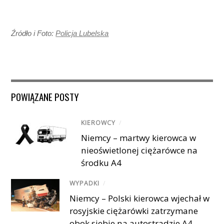
Źródło i Foto:
Policja Lubelska
POWIĄZANE POSTY
KIEROWCY
/
Niemcy – martwy kierowca w
nieoświetlonej ciężarówce na
środku A4
WYPADKI
/
Niemcy – Polski kierowca wjechał w
rosyjskie ciężarówki zatrzymane
obok siebie na autostradzie A4