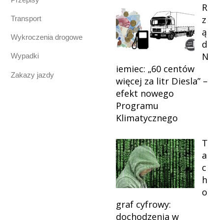
R
z
Transport
ą
Wykroczenia drogowe
d
N
Wypadki
iemiec: „60 centów
Zakazy jazdy
więcej za litr Diesla” –
efekt nowego
Programu
Klimatycznego
T
a
c
h
o
graf cyfrowy:
dochodzenia w