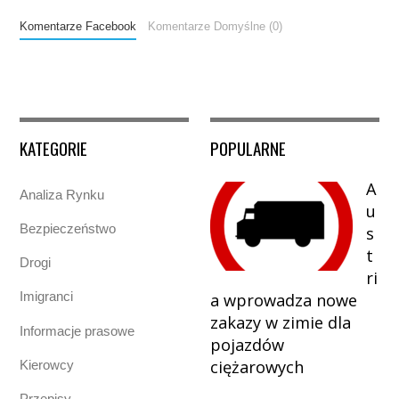
Komentarze Facebook
Komentarze Domyślne (0)
KATEGORIE
POPULARNE
A
Analiza Rynku
u
Bezpieczeństwo
s
t
Drogi
ri
Imigranci
a wprowadza nowe
zakazy w zimie dla
Informacje prasowe
pojazdów
ciężarowych
Kierowcy
Przepisy