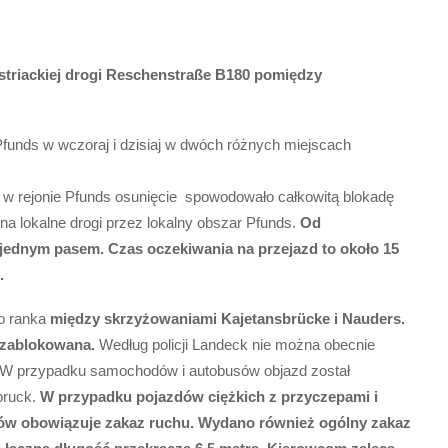
triackiej drogi Reschenstraße B180 pomiędzy
Pfunds w wczoraj i dzisiaj w dwóch różnych miejscach
) w rejonie Pfunds osunięcie spowodowało całkowitą blokadę
a lokalne drogi przez lokalny obszar Pfunds.
Od
 jednym pasem. Czas oczekiwania na przejazd to około 15
.
go ranka
między skrzyżowaniami Kajetansbrücke i Nauders.
 zablokowana.
Według policji Landeck nie można obecnie
. W przypadku samochodów i autobusów objazd został
bruck.
W przypadku pojazdów ciężkich z przyczepami i
rów obowiązuje zakaz ruchu. Wydano również ogólny zakaz