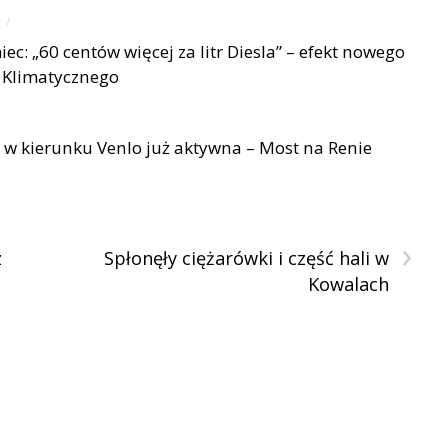
/
ec: „60 centów więcej za litr Diesla” – efekt nowego
Klimatycznego
w kierunku Venlo już aktywna – Most na Renie
›
z
Spłonęły ciężarówki i część hali w
Kowalach