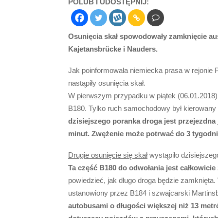
POLUB I UDOSTĘPNIJ:
Osunięcia skał spowodowały zamknięcie aus
Kajetansbrücke i Nauders.
Jak poinformowała niemiecka prasa w rejonie 
nastąpiły osunięcia skał.
W pierwszym przypadku
w piątek (06.01.2018
B180. Tylko ruch samochodowy był kierowany n
dzisiejszego poranka droga jest przejezdna
minut. Zwężenie może potrwać do 3 tygodni
Drugie osunięcie się skał
wystąpiło dzisiejsze
Ta część B180 do odwołania jest całkowicie
powiedzieć, jak długo droga będzie zamknięta
ustanowiony przez B184 i szwajcarski Martins
autobusami o długości większej niż 13 met