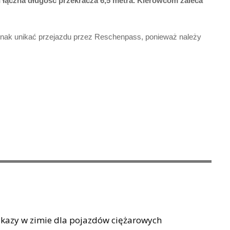
ączna długość przekracza 6,5 ​​metra.
Kierowcom zaleca
ak unikać przejazdu przez Reschenpass, ponieważ należy
kazy w zimie dla pojazdów ciężarowych