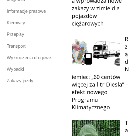
a wprowadza nowe
zakazy w zimie dla
Informacje prasowe
pojazdów
ciężarowych
Kierowcy
Przepisy
R
z
Transport
ą
Wykroczenia drogowe
d
N
Wypadki
iemiec: „60 centów
Zakazy jazdy
więcej za litr Diesla” –
efekt nowego
Programu
Klimatycznego
T
a