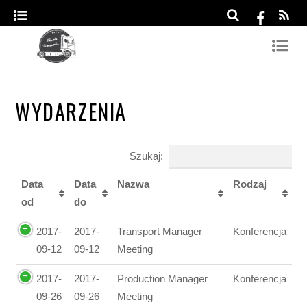
WYDARZENIA
Szukaj:
Data
Data
Nazwa
Rodzaj
od
do
2017-
2017-
Transport Manager
Konferencja
09-12
09-12
Meeting
2017-
2017-
Production Manager
Konferencja
09-26
09-26
Meeting