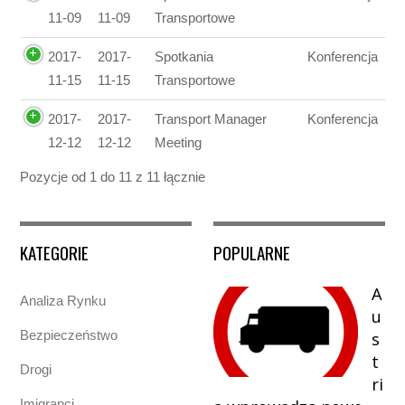
11-09
11-09
Transportowe
2017-
2017-
Spotkania
Konferencja
11-15
11-15
Transportowe
2017-
2017-
Transport Manager
Konferencja
12-12
12-12
Meeting
Pozycje od 1 do 11 z 11 łącznie
KATEGORIE
POPULARNE
A
Analiza Rynku
u
Bezpieczeństwo
s
t
Drogi
ri
Imigranci