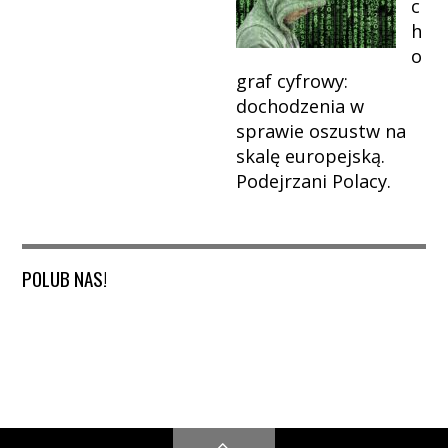
c
h
o
graf cyfrowy:
dochodzenia w
sprawie oszustw na
skalę europejską.
Podejrzani Polacy.
POLUB NAS!